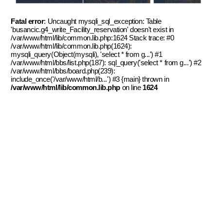
Fatal error
: Uncaught mysqli_sql_exception: Table
'busancic.g4_write_Facility_reservation' doesn't exist in
/var/www/html/lib/common.lib.php:1624 Stack trace: #0
/var/www/html/lib/common.lib.php(1624):
mysqli_query(Object(mysqli), 'select * from g...') #1
/var/www/html/bbs/list.php(187): sql_query('select * from g...') #2
/var/www/html/bbs/board.php(239):
include_once('/var/www/html/b...') #3 {main} thrown in
/var/www/html/lib/common.lib.php
on line
1624